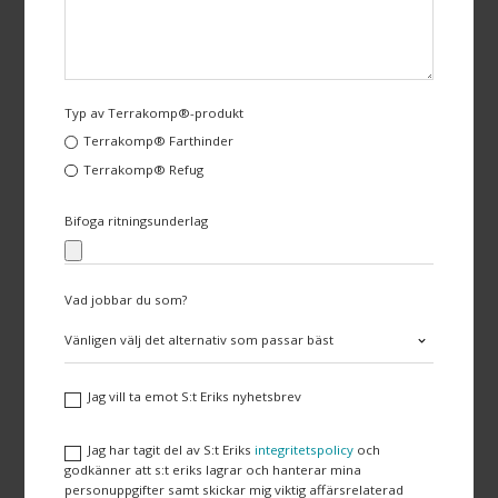
Typ av Terrakomp®-produkt
Terrakomp® Farthinder
Terrakomp® Refug
Bifoga ritningsunderlag
Vad jobbar du som?
Jag vill ta emot S:t Eriks nyhetsbrev
Jag har tagit del av S:t Eriks
integritetspolicy
och
godkänner att s:t eriks lagrar och hanterar mina
personuppgifter samt skickar mig viktig affärsrelaterad